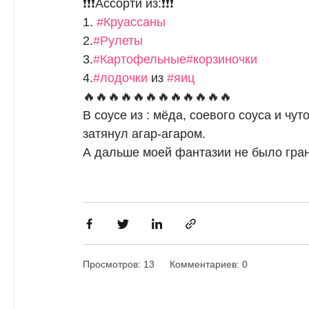
❗️❗️❗️Ассорти из:❗️❗️❗️
1.
#Круассаны
2.
#Рулеты
3.
#Картофельные
#корзиночки
4.
#лодочки
из
#яиц
🔥🔥🔥🔥🔥🔥🔥🔥🔥🔥🔥🔥
В соусе из : мёда, соевого соуса и чут
затянул агар-агаром.
А дальше моей фантазии не было гра
Просмотров: 13
Комментариев: 0