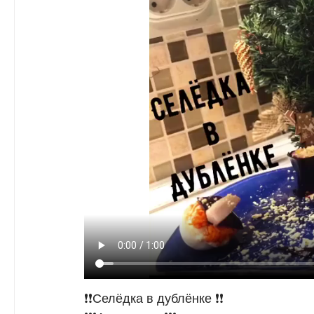
❗️❗️Селёдка в дублёнке ❗️❗️