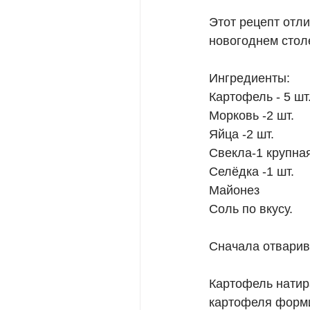
⠀
Этот рецепт отли
новогоднем столе
⠀
Ингредиенты:
Картофель - 5 шт
Морковь -2 шт.
Яйца -2 шт.
Свекла-1 крупна
Селёдка -1 шт.
Майонез
Соль по вкусу.
⠀
Сначала отварив
⠀
Картофель натир
картофеля форми