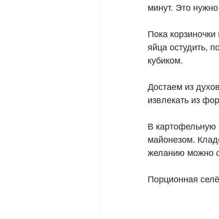
минут. Это нужн
⠀
Пока корзиночки 
яйца остудить, п
кубиком.
⠀
Достаем из духов
извлекать из фо
⠀
В картофельную 
майонезом. Клад
желанию можно с
⠀
Порционная селёд
⠀