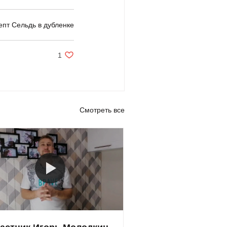
епт Сельдь в дубленке
1 лайк. Пост не отмечен как понравившийся
1
Смотреть все