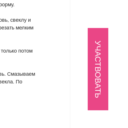
форму.
вь, свеклу и
орезать мелким
УЧАСТВОВАТЬ
 только потом
овь. Смазываем
векла. По