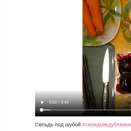
Сельдь под шубой
#селедкавдубленке