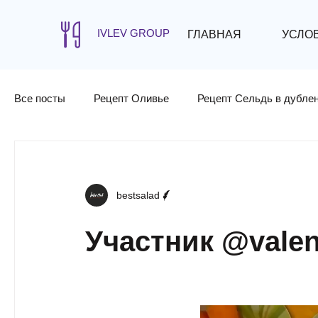
IVLEV GROUP
ГЛАВНАЯ
УСЛО
Все посты
Рецепт Оливье
Рецепт Сельдь в дубле
bestsalad
Участник @valen