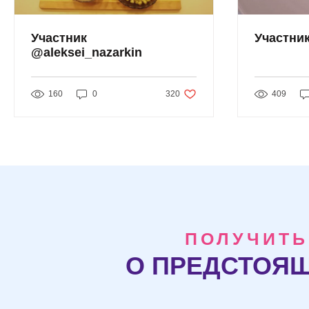
Участник
Участни
@aleksei_nazarkin
320 лайков. Пост не отмечен как п
160
0
320
409
ПОЛУЧИТЬ
О ПРЕДСТОЯЩ