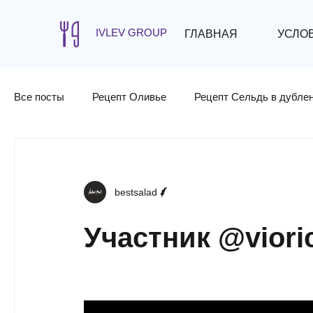
IVLEV GROUP
ГЛАВНАЯ
УСЛО
Все посты
Рецепт Оливье
Рецепт Сельдь в дубле
bestsalad
Участник @viori