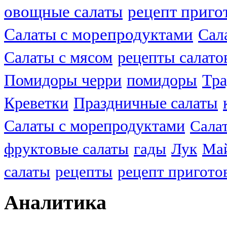
овощные салаты
рецепт приго
Салаты с морепродуктами
Сал
Салаты с мясом
рецепты салато
Помидоры черри
помидоры
Тра
Креветки
Праздничные салаты
Салаты с морепродуктами
Сала
фруктовые салаты
гады
Лук
Ма
салаты
рецепты
рецепт пригото
Аналитика