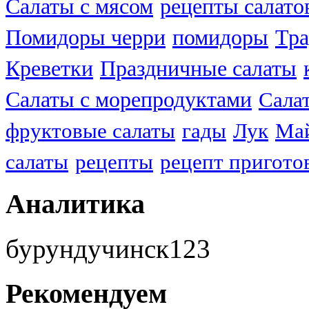
Салаты с мясом
рецепты салато
Помидоры черри
помидоры
Тра
Креветки
Праздничные салаты
Салаты с морепродуктами
Сала
фруктовые салаты
гады
Лук
Ма
салаты
рецепты
рецепт пригото
Аналитика
бурундучинск123
Рекомендуем