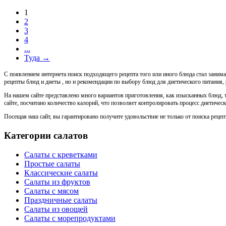
1
2
3
4
...
Туда →
С появлением интернета поиск подходящего рецепта того или иного блюда стал заним
рецепты блюд и диеты , но и рекомендации по выбору блюд для диетического питания,
На нашем сайте представлено много вариантов приготовления, как изысканных блюд, та
сайте, посчитано количество калорий, что позволяет контролировать процесс диетическ
Посещая наш сайт, вы гарантировано получите удовольствие не только от поиска рецеп
Категории салатов
Салаты с креветками
Простые салаты
Классические салаты
Салаты из фруктов
Салаты с мясом
Праздничные салаты
Салаты из овощей
Салаты с морепродуктами