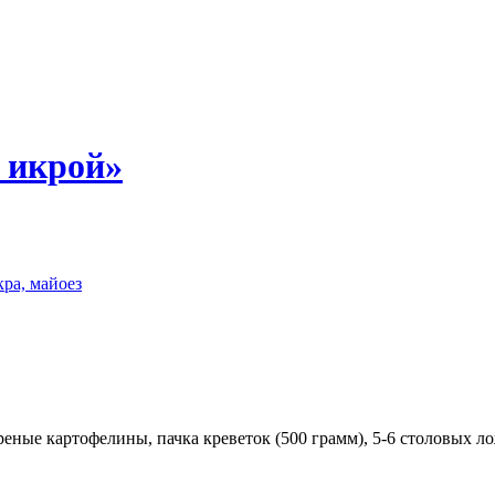
и икрой»
кра, майоез
еные картофелины, пачка креветок (500 грамм), 5-6 столовых л