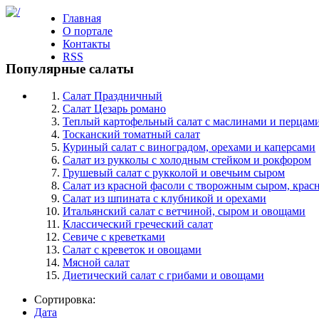
Главная
О портале
Контакты
RSS
Популярные салаты
Салат Праздничный
Салат Цезарь романо
Теплый картофельный салат с маслинами и перцам
Тосканский томатный салат
Куриный салат с виноградом, орехами и каперсами
Салат из рукколы с холодным стейком и рокфором
Грушевый салат с рукколой и овечьим сыром
Салат из красной фасоли с творожным сыром, крас
Салат из шпината с клубникой и орехами
Итальянский салат с ветчиной, сыром и овощами
Классический греческий салат
Севиче с креветками
Салат c креветок и овощами
Мясной салат
Диетический салат с грибами и овощами
Сортировка:
Дата