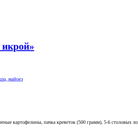
и икрой»
кра, майоез
еные картофелины, пачка креветок (500 грамм), 5-6 столовых л