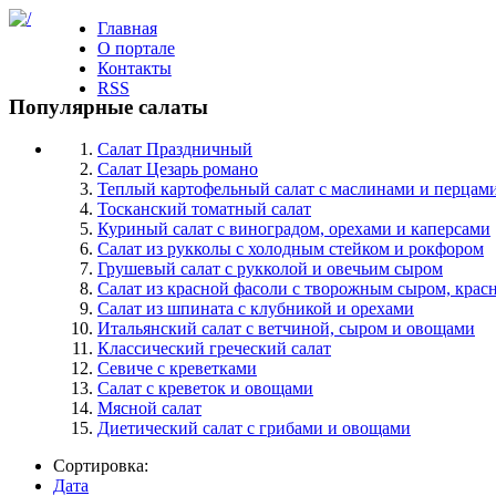
Главная
О портале
Контакты
RSS
Популярные салаты
Салат Праздничный
Салат Цезарь романо
Теплый картофельный салат с маслинами и перцам
Тосканский томатный салат
Куриный салат с виноградом, орехами и каперсами
Салат из рукколы с холодным стейком и рокфором
Грушевый салат с рукколой и овечьим сыром
Салат из красной фасоли с творожным сыром, крас
Салат из шпината с клубникой и орехами
Итальянский салат с ветчиной, сыром и овощами
Классический греческий салат
Севиче с креветками
Салат c креветок и овощами
Мясной салат
Диетический салат с грибами и овощами
Сортировка:
Дата