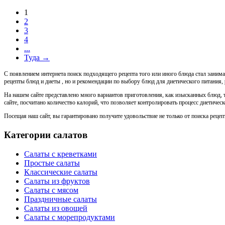
1
2
3
4
...
Туда →
С появлением интернета поиск подходящего рецепта того или иного блюда стал заним
рецепты блюд и диеты , но и рекомендации по выбору блюд для диетического питания,
На нашем сайте представлено много вариантов приготовления, как изысканных блюд, та
сайте, посчитано количество калорий, что позволяет контролировать процесс диетическ
Посещая наш сайт, вы гарантировано получите удовольствие не только от поиска рецеп
Категории салатов
Салаты с креветками
Простые салаты
Классические салаты
Салаты из фруктов
Салаты с мясом
Праздничные салаты
Салаты из овощей
Салаты с морепродуктами