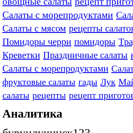
овощные салаты
рецепт приго
Салаты с морепродуктами
Сал
Салаты с мясом
рецепты салато
Помидоры черри
помидоры
Тра
Креветки
Праздничные салаты
Салаты с морепродуктами
Сала
фруктовые салаты
гады
Лук
Ма
салаты
рецепты
рецепт пригото
Аналитика
бурундучинск123